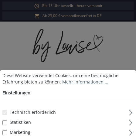
Bis 13 Uhr bestellt – heute versandt
alt springen
Ab 25,00 € versandkostenfrei in DE
Cookie-Voreinstellungen
Diese Website verwendet Cookies, um eine bestmögliche Erfahrun
War
Diese Website verwendet Cookies, um eine bestmögliche
Erfahrung bieten zu können.
Mehr Informationen ...
Damen Schlafshorts violett floral
Einstellungen
Technisch erforderlich
Bildergalerie überspringen
Statistiken
Marketing