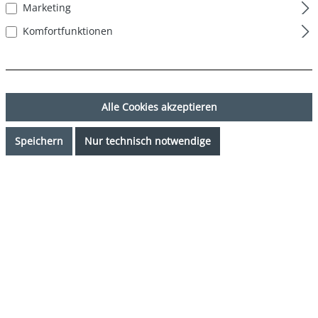
Marketing
Komfortfunktionen
Alle Cookies akzeptieren
Speichern
Nur technisch notwendige
34,99 €*
Preise inkl. MwSt. zzgl. Versandkosten
Sofort verfügbar, Lieferzeit: 1-3 Tage
auswählen
Farbe
mehrfarbig