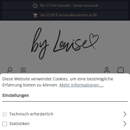
Bis 13 Uhr bestellt – heute versandt
alt springen
Ab 25,00 € versandkostenfrei in DE
War
Cookie-Voreinstellungen
Diese Website verwendet Cookies, um eine bestmögliche Erfahrun
Diese Website verwendet Cookies, um eine bestmögliche
Damen Pyjama Lang Hell Floral
Erfahrung bieten zu können.
Mehr Informationen ...
Einstellungen
Bildergalerie überspringen
Technisch erforderlich
Statistiken