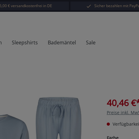
5,00 € versandkostenfrei in DE
Sicher bezahlen mit PayPa
h
Sleepshirts
Bademäntel
Sale
40,46 €
Preise inkl. Mw
Verfügbarkei
auswähl
Farbe