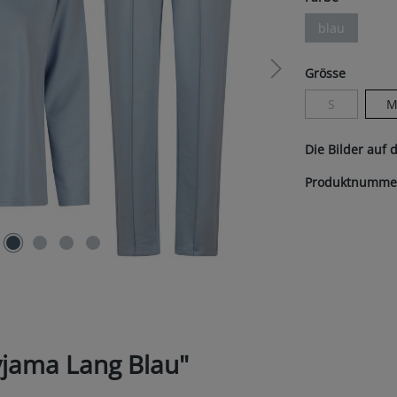
blau
(Diese Option 
auswäh
Grösse
S
(Diese Option 
Die Bilder auf 
Produktnumme
jama Lang Blau"