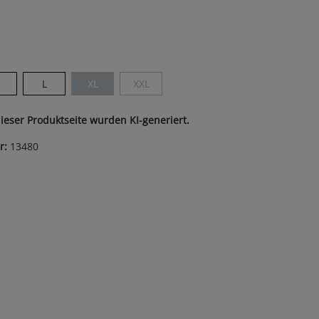
ist zurzeit nicht verfügbar.)
len
M
L
XL
XXL
ist zurzeit nicht verfügbar.)
(Diese Option ist zurzeit nicht verfügbar.)
(Diese Option ist zurzeit nicht verfügbar.)
dieser Produktseite wurden KI-generiert.
r:
13480