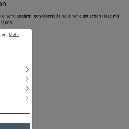
en
s einem
langärmligen Oberteil
und einer
elastischen Hose mit
ergang.
nen.
Mehr Informationen ...
nnen.
Mehr
fühl