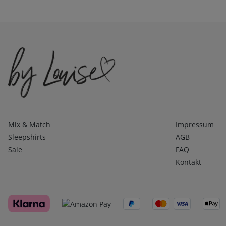
Kategorien
Infos 1
Mix & Match
Impressum
Sleepshirts
AGB
Sale
FAQ
Kontakt