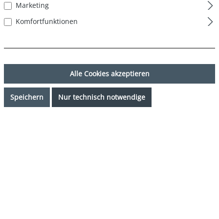
Marketing
Komfortfunktionen
Alle Cookies akzeptieren
Speichern
Nur technisch notwendige
24,99 €*
Preise inkl. MwSt. zzgl. Versandkosten
Sofort verfügbar, Lieferzeit: 1-3 Tage
auswählen
Farbe
mehrfarbig