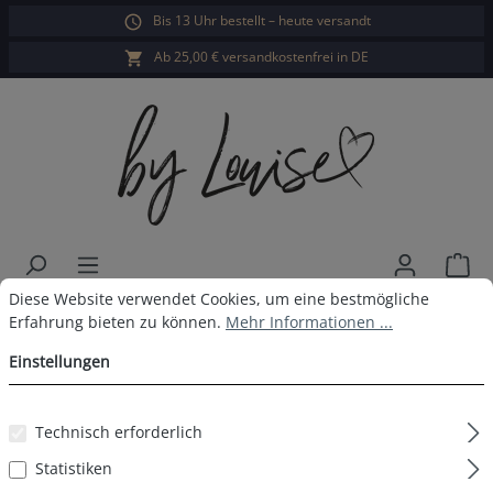
Bis 13 Uhr bestellt – heute versandt
alt springen
Ab 25,00 € versandkostenfrei in DE
War
Cookie-Voreinstellungen
Diese Website verwendet Cookies, um eine bestmögliche Erfahrun
Diese Website verwendet Cookies, um eine bestmögliche
Damen Pyjama Kurz Hell Floral
Erfahrung bieten zu können.
Mehr Informationen ...
Einstellungen
Bildergalerie überspringen
Technisch erforderlich
Statistiken