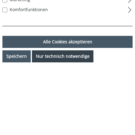
Komfortfunktionen
Alle Cookies akzeptieren
Speichern
Nur technisch notwendige
32,99 €*
Preise inkl. MwSt. zzgl. Versandkosten
Verfügbarkeit anfragen
auswählen
Farbe
mehrfarbig