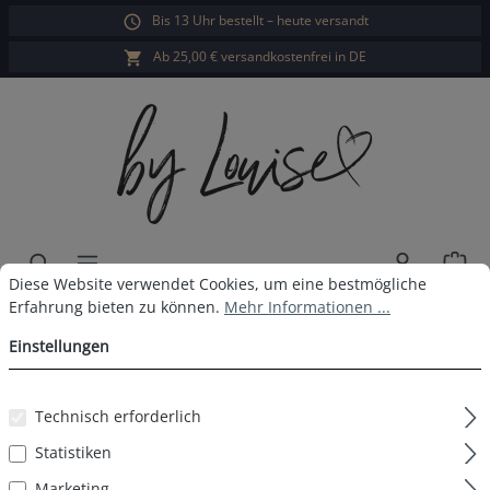
Bis 13 Uhr bestellt – heute versandt
alt springen
Ab 25,00 € versandkostenfrei in DE
War
Cookie-Voreinstellungen
Diese Website verwendet Cookies, um eine bestmögliche Erfahrun
Diese Website verwendet Cookies, um eine bestmögliche
Damen Pyjama Frottee Lang Hell
Erfahrung bieten zu können.
Mehr Informationen ...
Einstellungen
Punkte
Technisch erforderlich
Statistiken
Bildergalerie überspringen
Marketing