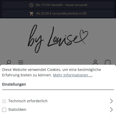
Bis 13 Uhr bestellt – heute versandt
alt springen
Ab 25,00 € versandkostenfrei in DE
War
Cookie-Voreinstellungen
Diese Website verwendet Cookies, um eine bestmögliche Erfahrun
Diese Website verwendet Cookies, um eine bestmögliche
Damen Langarm Sleepshirt Weiss
Erfahrung bieten zu können.
Mehr Informationen ...
Blumen
Einstellungen
Technisch erforderlich
Statistiken
Bildergalerie überspringen