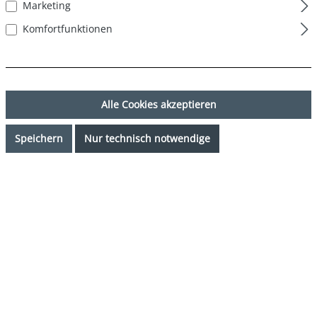
Marketing
Komfortfunktionen
Alle Cookies akzeptieren
Speichern
Nur technisch notwendige
22,49 €*
%
24,99 €*
(10% gespart)
Preise inkl. MwSt. zzgl. Versandkosten
Sofort verfügbar, Lieferzeit: 1-3 Tage
auswählen
Farbe
Blumen - Flowers
auswählen
Grösse