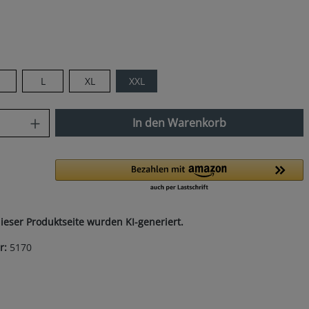
len
M
L
XL
XXL
ist zurzeit nicht verfügbar.)
nzahl: Gib den gewünschten Wert ein od
In den Warenkorb
dieser Produktseite wurden KI-generiert.
r:
5170