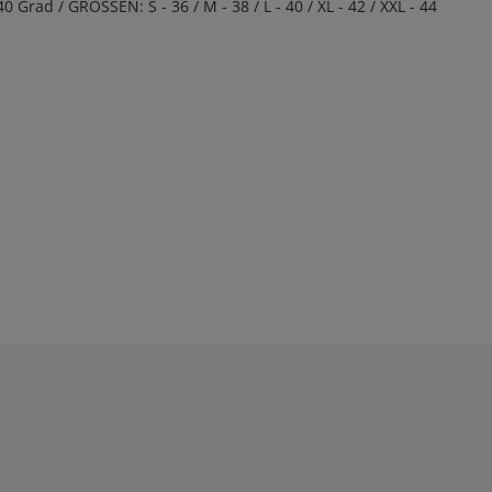
ad / GRÖSSEN: S - 36 / M - 38 / L - 40 / XL - 42 / XXL - 44