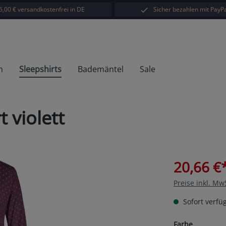
5,00 € versandkostenfrei in DE
Sicher bezahlen mit PayPa
h
Sleepshirts
Bademäntel
Sale
 violett
20,66 €
Preise inkl. Mw
Sofort verfüg
auswähl
Farbe