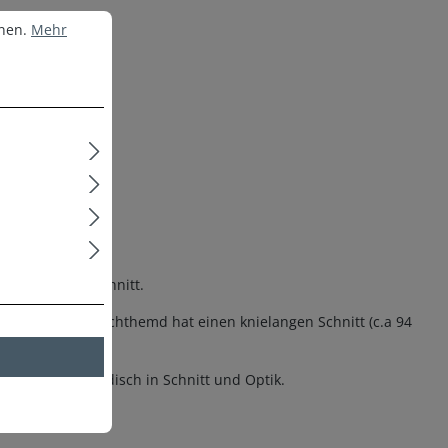
nen.
Mehr Informationen ...
nnen.
Mehr
.
re am Halssauschnitt.
und bequeme Nachthemd hat einen knielangen Schnitt (c.a 94
Bordüre. Topmodisch in Schnitt und Optik.