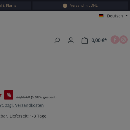
l & Klarna
Versand mit DHL
Deutsch
0,00 €*
Warenkorb e
*
%
22,95 €*
(9.98% gespart)
St. zzgl. Versandkosten
bar, Lieferzeit: 1-3 Tage
en