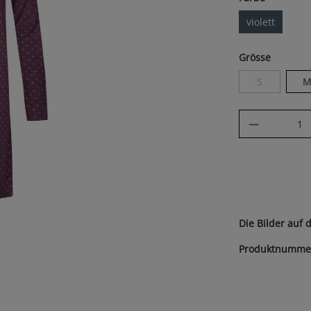
violett
auswäh
Grösse
S
(Diese Option 
Produkt A
Die Bilder auf 
Produktnumme