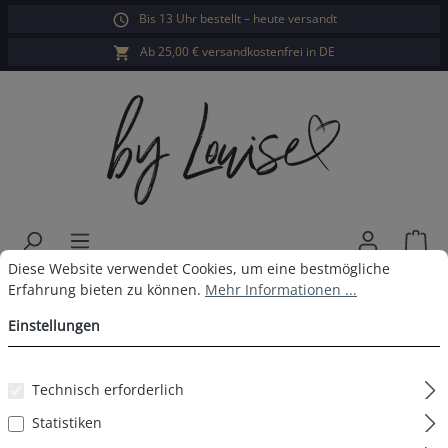
Bis 13 Uhr bestellt – heute versandt
alt springen
Ab 25,00 € versandkostenfrei in DE
War
Cookie-Voreinstellungen
Diese Website verwendet Cookies, um eine bestmögliche Erfahrun
Diese Website verwendet Cookies, um eine bestmögliche
Damen Langarm Sleepshirt navy
Erfahrung bieten zu können.
Mehr Informationen ...
print
Einstellungen
Technisch erforderlich
Statistiken
Bildergalerie überspringen