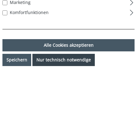
Marketing
Komfortfunktionen
Alle Cookies akzeptieren
Speichern
Nur technisch notwendige
17,99 €*
%
19,99 €*
(10.01% gespart)
Preise inkl. MwSt. zzgl. Versandkosten
Sofort verfügbar, Lieferzeit: 1-3 Tage
auswählen
Farbe
navy
auswählen
Grösse