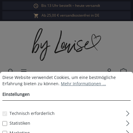
Bis 13 Uhr bestellt – heute versandt
alt springen
Ab 25,00 € versandkostenfrei in DE
War
Cookie-Voreinstellungen
Diese Website verwendet Cookies, um eine bestmögliche Erfahrun
Diese Website verwendet Cookies, um eine bestmögliche
Damen Langarm Sleepshirt Grün
Erfahrung bieten zu können.
Mehr Informationen ...
Einstellungen
Streifen
Technisch erforderlich
Statistiken
Bildergalerie überspringen
Marketing