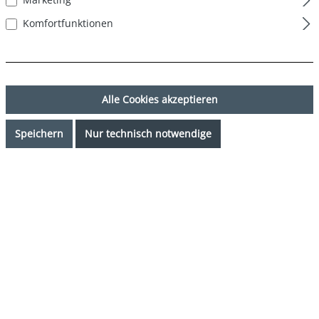
Komfortfunktionen
Alle Cookies akzeptieren
Speichern
Nur technisch notwendige
22,49 €*
%
24,99 €*
(10% gespart)
Preise inkl. MwSt. zzgl. Versandkosten
Verfügbarkeit anfragen
auswählen
Farbe