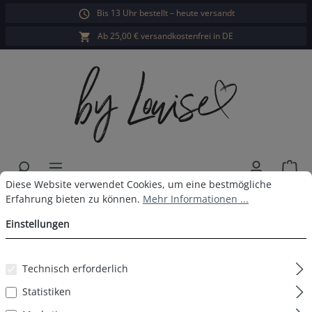
Bis 13 Uhr bestellt – heute versandt
alt springen
Ab 25,00 € versandkostenfrei in DE
War
Cookie-Voreinstellungen
Diese Website verwendet Cookies, um eine bestmögliche Erfahrun
Diese Website verwendet Cookies, um eine bestmögliche
Damen Langarm Shirt weiss
Erfahrung bieten zu können.
Mehr Informationen ...
Einstellungen
Bildergalerie überspringen
Technisch erforderlich
Statistiken