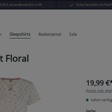
5,00 € versandkostenfrei in DE
Sicher bezahlen mit PayPa
h
Sleepshirts
Bademäntel
Sale
 Floral
19,99 €
Preise inkl. Mw
Sofort verfüg
auswähl
Farbe