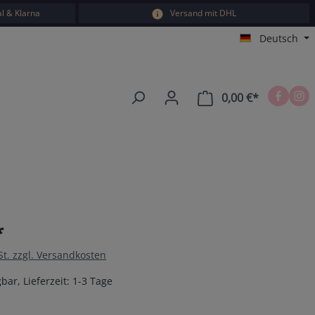
l & Klarna
Versand mit DHL
Deutsch
0,00 €*
Warenkorb e
*
St. zzgl. Versandkosten
bar, Lieferzeit: 1-3 Tage
en