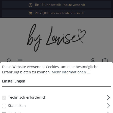
Bis 13 Uhr bestellt – heute versandt
alt springen
Ab 25,00 € versandkostenfrei in DE
War
Cookie-Voreinstellungen
Diese Website verwendet Cookies, um eine bestmögliche Erfahrun
Diese Website verwendet Cookies, um eine bestmögliche
Damen Halbarm Shirt rose
Erfahrung bieten zu können.
Mehr Informationen ...
Einstellungen
Bildergalerie überspringen
Technisch erforderlich
Statistiken