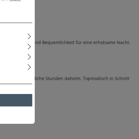
Pyjama Weichheit und Bequemlichkeit für eine erholsame Nacht.
. Ideal für gemütliche Stunden daheim. Topmodisch in Schnitt