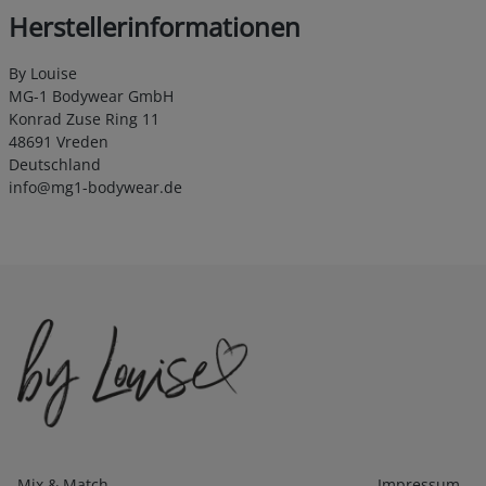
Herstellerinformationen
By Louise
MG-1 Bodywear GmbH
Konrad Zuse Ring 11
48691 Vreden
Deutschland
info@mg1-bodywear.de
Kategorien
Infos 1
Mix & Match
Impressum