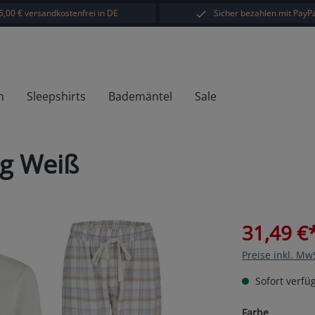
5,00 € versandkostenfrei in DE
Sicher bezahlen mit PayPa
h
Sleepshirts
Bademäntel
Sale
ng Weiß
31,49 €
Preise inkl. Mw
Sofort verfüg
auswähl
Farbe