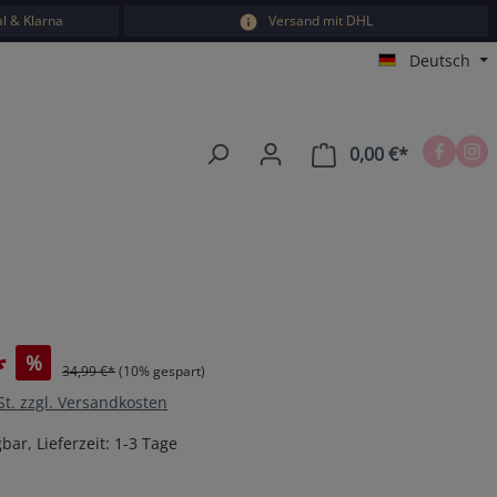
l & Klarna
Versand mit DHL
Deutsch
0,00 €*
Warenkorb e
*
%
34,99 €*
(10% gespart)
St. zzgl. Versandkosten
bar, Lieferzeit: 1-3 Tage
en